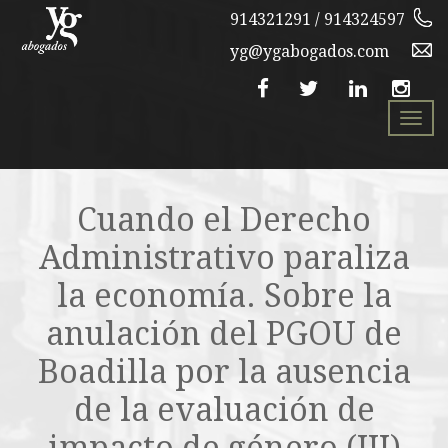
914321291 / 914324597
yg@ygabogados.com
Togg
navi
Cuando el Derecho
Administrativo paraliza
la economía. Sobre la
anulación del PGOU de
Boadilla por la ausencia
de la evaluación de