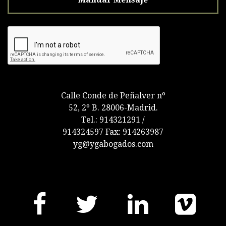
Calle Conde de Peñalver nº
52, 2º B. 28006-Madrid.
Tel.: 914321291 /
914324597 Fax: 914263987
yg@ygabogados.com