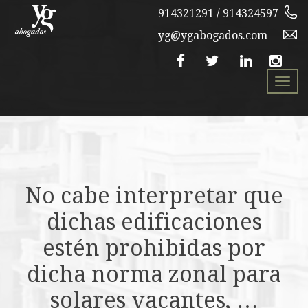
914321291 / 914324597
yg@ygabogados.com
Togg
navi
No cabe interpretar que
dichas edificaciones
estén prohibidas por
dicha norma zonal para
solares vacantes, …